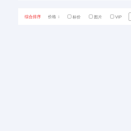
综合排序
价格
标价
图片
VIP