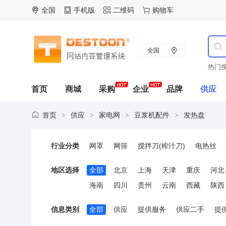
全国
手机版
二维码
购物车
全国
热门搜
首页
商城
采购
企业
品牌
供应
首页
供应
家电网
豆浆机配件
发热盘
>
>
>
>
行业分类
网罩
网筛
搅拌刀(榨汁刀)
电热丝
地区选择
全部
北京
上海
天津
重庆
河北
海南
四川
贵州
云南
西藏
陕西
信息类别
全部
供应
提供服务
供应二手
提