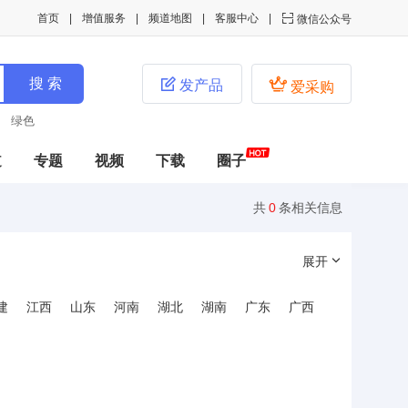
首页
增值服务
频道地图
客服中心

微信公众号


发产品
爱采购
绿色
道
专题
视频
下载
圈子
共
0
条相关信息
展开
建
江西
山东
河南
湖北
湖南
广东
广西