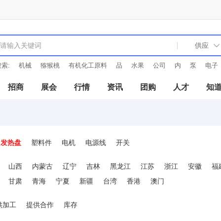
索:
机械
猕猴桃
有机化工原料
品
水果
公司
内
泵
电子
招商
展会
行情
资讯
团购
人才
知
发热盘
塑料件
电机
电源线
开关
山西
内蒙古
辽宁
吉林
黑龙江
江苏
浙江
安徽
福
甘肃
青海
宁夏
新疆
台湾
香港
澳门
供加工
提供合作
库存