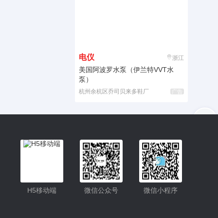
电仪
浙江
美国阿波罗水泵（伊兰特VVT水
泵）
杭州余杭区乔司贝来多鞋厂
广告
入驻
客服
小程序更便捷的查找产品
小程序
H5移动端
微信公众号
微信小程序
公众号