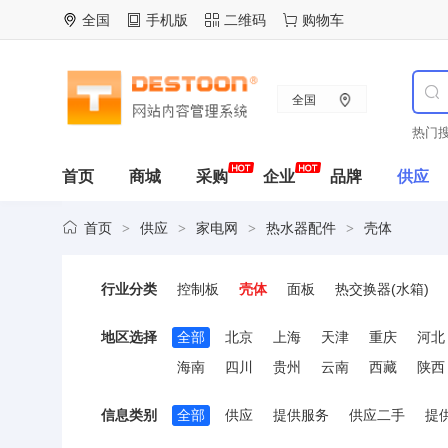
全国
手机版
二维码
购物车
全国
热门搜
首页
商城
采购
企业
品牌
供应
首页
供应
家电网
热水器配件
壳体
>
>
>
>
行业分类
控制板
壳体
面板
热交换器(水箱)
地区选择
全部
北京
上海
天津
重庆
河北
海南
四川
贵州
云南
西藏
陕西
信息类别
全部
供应
提供服务
供应二手
提