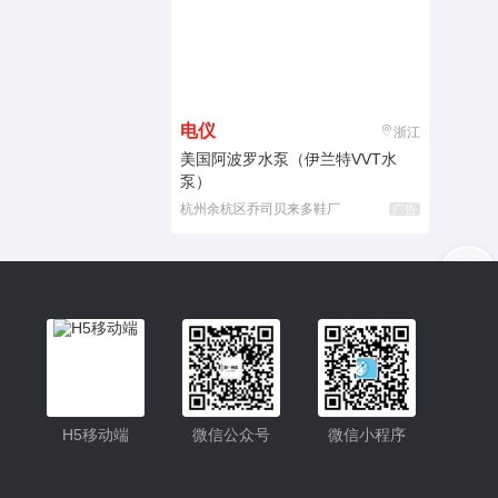
电仪
浙江
美国阿波罗水泵（伊兰特VVT水
泵）
杭州余杭区乔司贝来多鞋厂
广告
入驻
客服
小程序
H5移动端
微信公众号
微信小程序
公众号