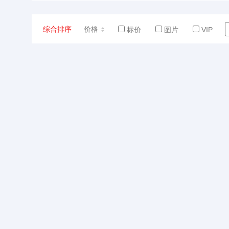
综合排序
价格
标价
图片
VIP