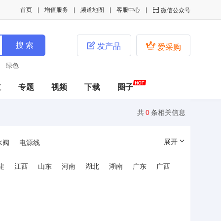
首页
增值服务
频道地图
客服中心

微信公众号


发产品
爱采购
绿色
道
专题
视频
下载
圈子
共
0
条相关信息
展开
水阀
电源线
建
江西
山东
河南
湖北
湖南
广东
广西