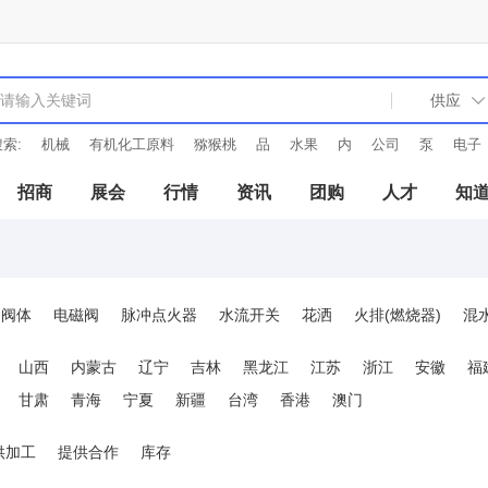
索:
机械
有机化工原料
猕猴桃
品
水果
内
公司
泵
电子
招商
展会
行情
资讯
团购
人才
知
阀体
电磁阀
脉冲点火器
水流开关
花洒
火排(燃烧器)
混
山西
内蒙古
辽宁
吉林
黑龙江
江苏
浙江
安徽
福
甘肃
青海
宁夏
新疆
台湾
香港
澳门
供加工
提供合作
库存