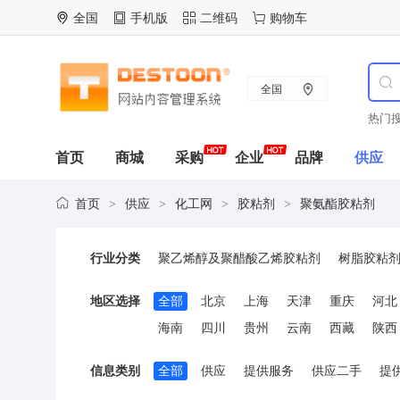
全国
手机版
二维码
购物车
全国
热门搜
首页
商城
采购
企业
品牌
供应
首页
供应
化工网
胶粘剂
聚氨酯胶粘剂
>
>
>
>
行业分类
聚乙烯醇及聚醋酸乙烯胶粘剂
树脂胶粘
其它胶粘剂
地区选择
全部
北京
上海
天津
重庆
河北
海南
四川
贵州
云南
西藏
陕西
信息类别
全部
供应
提供服务
供应二手
提