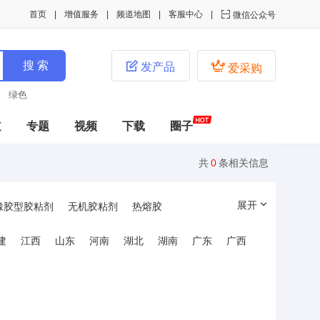
首页
增值服务
频道地图
客服中心

微信公众号


发产品
爱采购
绿色
道
专题
视频
下载
圈子
共
0
条相关信息
展开
橡胶型胶粘剂
无机胶粘剂
热熔胶
建
江西
山东
河南
湖北
湖南
广东
广西