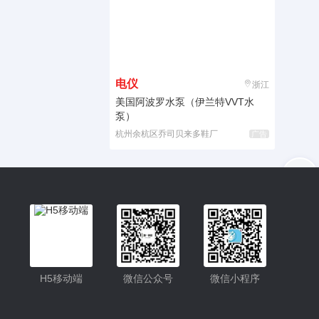
电仪
浙江
美国阿波罗水泵（伊兰特VVT水
泵）
杭州余杭区乔司贝来多鞋厂
广告
入驻
客服
小程序更便捷的查找产品
小程序
H5移动端
微信公众号
微信小程序
公众号