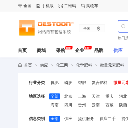
全国
手机版
二维码
购物车
全国
热门搜
首页
商城
采购
企业
品牌
供应
首页
供应
化工网
化学肥料
微量元素肥料
>
>
>
>
行业分类
氮肥
磷肥
钾肥
复合肥料
微量元
地区选择
全部
北京
上海
天津
重庆
河北
海南
四川
贵州
云南
西藏
陕西
信息类别
全部
供应
提供服务
供应二手
提