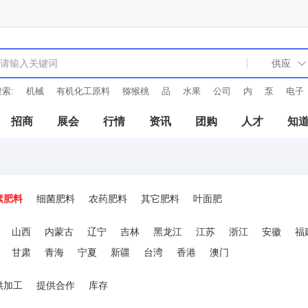
索:
机械
有机化工原料
猕猴桃
品
水果
公司
内
泵
电子
招商
展会
行情
资讯
团购
人才
知
素肥料
细菌肥料
农药肥料
其它肥料
叶面肥
山西
内蒙古
辽宁
吉林
黑龙江
江苏
浙江
安徽
福
甘肃
青海
宁夏
新疆
台湾
香港
澳门
供加工
提供合作
库存