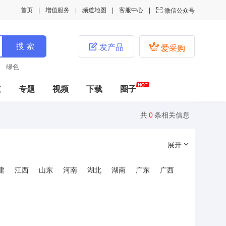
首页
增值服务
频道地图
客服中心

微信公众号


发产品
爱采购
绿色
道
专题
视频
下载
圈子
共
0
条相关信息
展开
建
江西
山东
河南
湖北
湖南
广东
广西