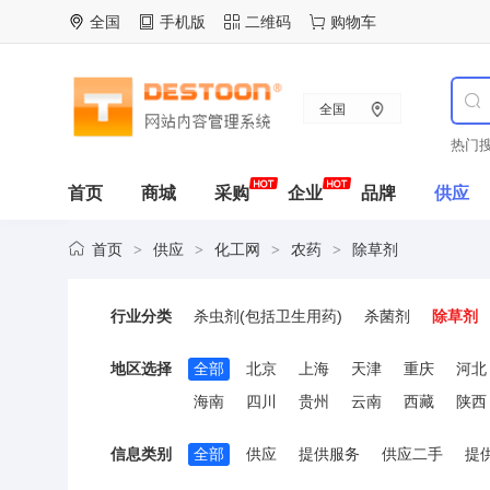
全国
手机版
二维码
购物车
全国
热门搜
首页
商城
采购
企业
品牌
供应
首页
供应
化工网
农药
除草剂
>
>
>
>
行业分类
杀虫剂(包括卫生用药)
杀菌剂
除草剂
地区选择
全部
北京
上海
天津
重庆
河北
海南
四川
贵州
云南
西藏
陕西
信息类别
全部
供应
提供服务
供应二手
提