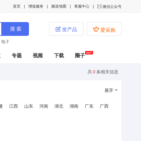
首页
增值服务
频道地图
客服中心

微信公众号


发产品
爱采购
电子
道
专题
视频
下载
圈子
共
0
条相关信息
展开
建
江西
山东
河南
湖北
湖南
广东
广西