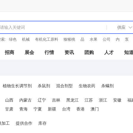
索:
绿色
机械
有机化工原料
猕猴桃
品
水果
公司
内
泵
招商
展会
行情
资讯
团购
人才
知
植物生长调节剂
杀鼠剂
混合剂型
生物农药
杀螨剂
山西
内蒙古
辽宁
吉林
黑龙江
江苏
浙江
安徽
福
甘肃
青海
宁夏
新疆
台湾
香港
澳门
供加工
提供合作
库存