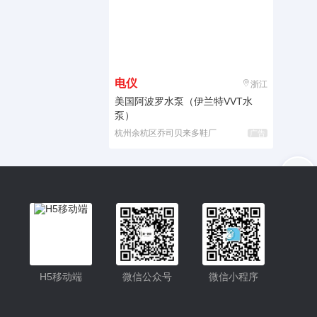
电仪
浙江
美国阿波罗水泵（伊兰特VVT水
泵）
杭州余杭区乔司贝来多鞋厂
广告
入驻
客服
小程序
H5移动端
微信公众号
微信小程序
公众号