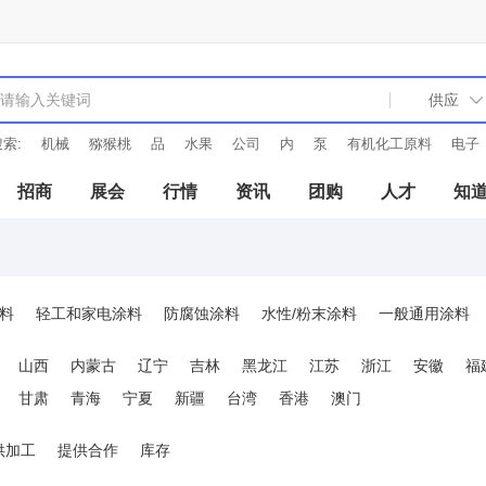
索:
机械
猕猴桃
品
水果
公司
内
泵
有机化工原料
电子
招商
展会
行情
资讯
团购
人才
知
料
轻工和家电涂料
防腐蚀涂料
水性/粉末涂料
一般通用涂料
UV涂料
山西
内蒙古
辽宁
吉林
黑龙江
江苏
浙江
安徽
福
甘肃
青海
宁夏
新疆
台湾
香港
澳门
供加工
提供合作
库存