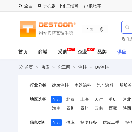
全国
手机版
二维码
购物车
全国
热门搜
首页
商城
采购
企业
品牌
供应
首页
供应
化工网
涂料
UV涂料
>
>
>
>
行业分类
建筑涂料
木器涂料
汽车涂料
船舶涂
艺术涂料
特种涂料
色浆
其它涂料
地区选择
全部
北京
上海
天津
重庆
河北
海南
四川
贵州
云南
西藏
陕西
信息类别
全部
供应
提供服务
供应二手
提