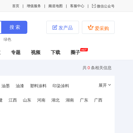
首页
增值服务
频道地图
客服中心

微信公众号


发产品
爱采购
绿色
道
专题
视频
下载
圈子
共
0
条相关信息
展开
油墨
油漆
塑料涂料
印染涂料
建
江西
山东
河南
湖北
湖南
广东
广西