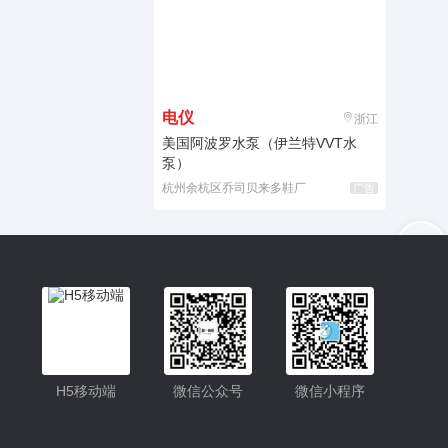
电仪
浙江
美国阿波罗水泵（伊兰特VVT水
泵）
杭州余杭区乔司贝来多鞋厂
广告
入驻
客服
小程序更便捷的查找产品
小程序
H5移动端
微信公众号
微信小程序
公众号