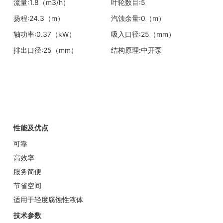
流量:1.8（m3/h）
叶轮数目:5
扬程:24.3（m）
汽蚀余量:0（m）
轴功率:0.37（kW）
吸入口径:25（mm）
排出口径:25（mm）
结构原理:中开泵
性能及优点
可靠
高效率
服务简便
节省空间
适用于轻度腐蚀性液体
技术参数