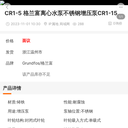
CR1-5 格兰富离心水泵不锈钢增压泵CR1-15
1/1
0询价
2023-11-01 10:30
IP属地 局域网
288
价格
面议
发货
浙江温州市
品牌
Grundfos/格兰富
该产品库存不足
产品详情
材质:铸铁
性能:耐腐蚀
用途:增压泵
泵轴位置:不锈钢
叶轮结构:封闭式叶轮
叶轮吸入方式:单吸式