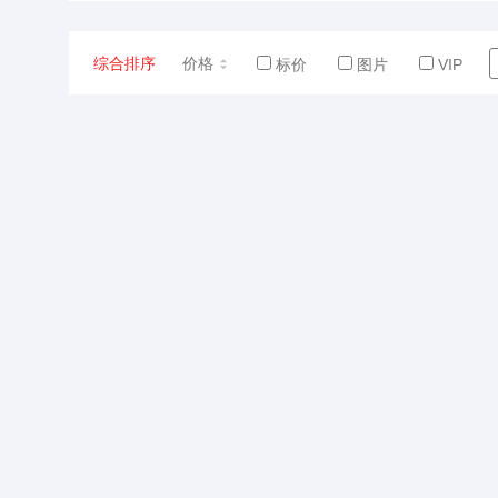
综合排序
价格
标价
图片
VIP