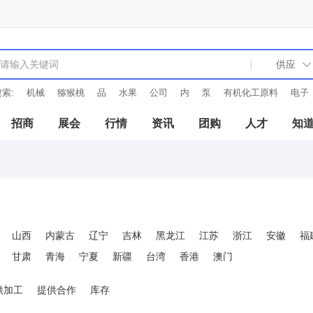
索:
机械
猕猴桃
品
水果
公司
内
泵
有机化工原料
电子
招商
展会
行情
资讯
团购
人才
知
山西
内蒙古
辽宁
吉林
黑龙江
江苏
浙江
安徽
福
甘肃
青海
宁夏
新疆
台湾
香港
澳门
供加工
提供合作
库存