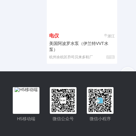
电仪
浙江
美国阿波罗水泵（伊兰特VVT水
泵）
杭州余杭区乔司贝来多鞋厂
广告
入驻
客服
小程序更便捷的查找产品
小程序
H5移动端
微信公众号
微信小程序
公众号