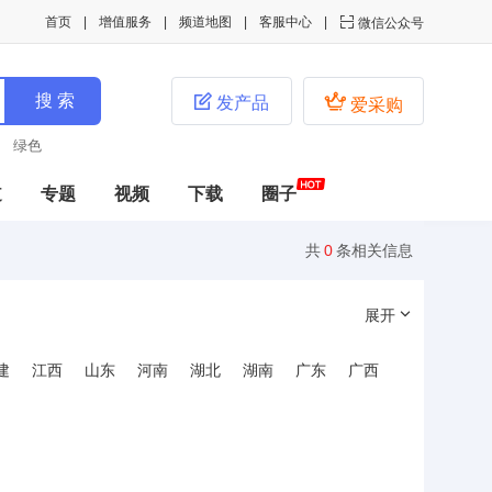
首页
增值服务
频道地图
客服中心

微信公众号


发产品
爱采购
绿色
道
专题
视频
下载
圈子
共
0
条相关信息
展开
建
江西
山东
河南
湖北
湖南
广东
广西