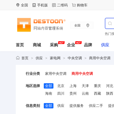
全国
手机版
二维码
购物车
全国
热门搜
首页
商城
采购
企业
品牌
供应
首页
供应
家电网
中央空调
商用中央空调
>
>
>
>
行业分类
家用中央空调
商用中央空调
地区选择
全部
北京
上海
天津
重庆
河北
海南
四川
贵州
云南
西藏
陕西
信息类别
全部
供应
提供服务
供应二手
提