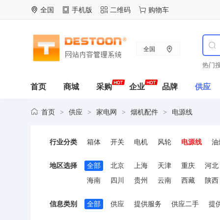
全国
手机版
二维码
购物车
全国
热门搜
首页
商城
采购
企业
品牌
供应
首页
供应
家电网
烟机配件
电源线
>
>
>
>
行业分类
箱体
开关
电机
风轮
电源线
油
地区选择
全部
北京
上海
天津
重庆
河北
海南
四川
贵州
云南
西藏
陕西
信息类别
全部
供应
提供服务
供应二手
提