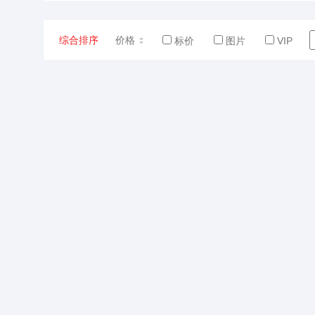
综合排序
价格
标价
图片
VIP