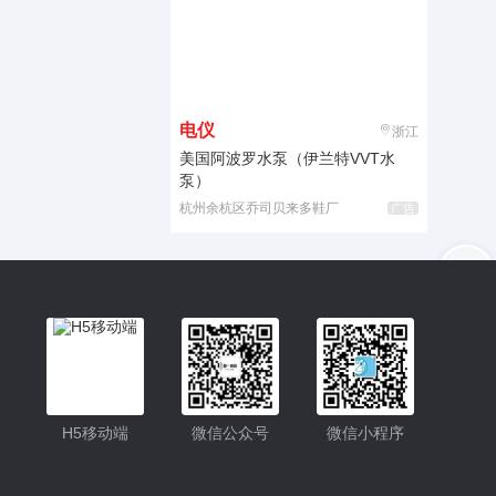
电仪
浙江
美国阿波罗水泵（伊兰特VVT水
泵）
杭州余杭区乔司贝来多鞋厂
广告
入驻
客服
小程序更便捷的查找产品
小程序
H5移动端
微信公众号
微信小程序
公众号