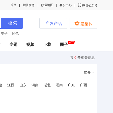
首页
增值服务
频道地图
客服中心

微信公众号


发产品
爱采购
绿色
道
专题
视频
下载
圈子
共
0
条相关信息
展开
建
江西
山东
河南
湖北
湖南
广东
广西