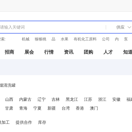
索:
机械
猕猴桃
品
水果
有机化工原料
公司
内
泵
电子
招商
展会
行情
资讯
团购
人才
知
烟清洗罐
山西
内蒙古
辽宁
吉林
黑龙江
江苏
浙江
安徽
福
甘肃
青海
宁夏
新疆
台湾
香港
澳门
供加工
提供合作
库存