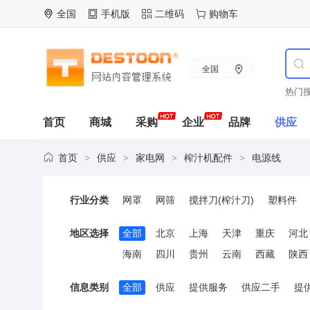
全国
手机版
二维码
购物车
全国
热门搜
首页
商城
采购
企业
品牌
供应
首页
供应
家电网
榨汁机配件
电源线
>
>
>
>
行业分类
网罩
网筛
搅拌刀(榨汁刀)
塑料件
地区选择
全部
北京
上海
天津
重庆
河北
海南
四川
贵州
云南
西藏
陕西
信息类别
全部
供应
提供服务
供应二手
提