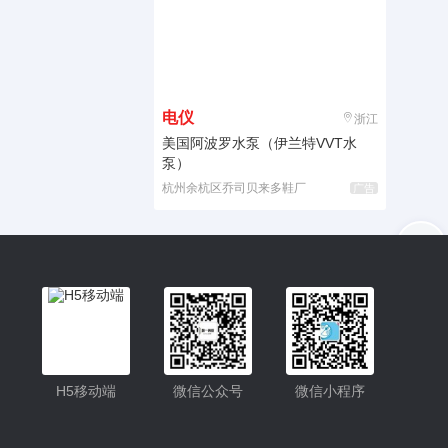
电仪
浙江
美国阿波罗水泵（伊兰特VVT水
泵）
杭州余杭区乔司贝来多鞋厂
广告
入驻
客服
小程序
H5移动端
微信公众号
微信小程序
公众号