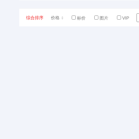
综合排序
价格
标价
图片
VIP