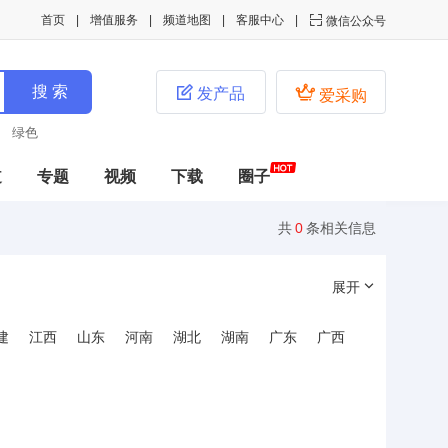
首页
增值服务
频道地图
客服中心

微信公众号


发产品
爱采购
绿色
道
专题
视频
下载
圈子
共
0
条相关信息
展开
建
江西
山东
河南
湖北
湖南
广东
广西