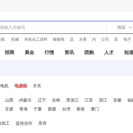
索:
机械
有机化工原料
猕猴桃
品
水果
内
公司
泵
电子
招商
展会
行情
资讯
团购
人才
知
电机
电源线
开关
山西
内蒙古
辽宁
吉林
黑龙江
江苏
浙江
安徽
福
甘肃
青海
宁夏
新疆
台湾
香港
澳门
供加工
提供合作
库存