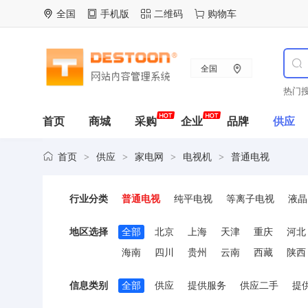
全国
手机版
二维码
购物车
全国
热门搜
首页
商城
采购
企业
品牌
供应
首页
供应
家电网
电视机
普通电视
>
>
>
>
行业分类
普通电视
纯平电视
等离子电视
液晶
地区选择
全部
北京
上海
天津
重庆
河北
海南
四川
贵州
云南
西藏
陕西
信息类别
全部
供应
提供服务
供应二手
提