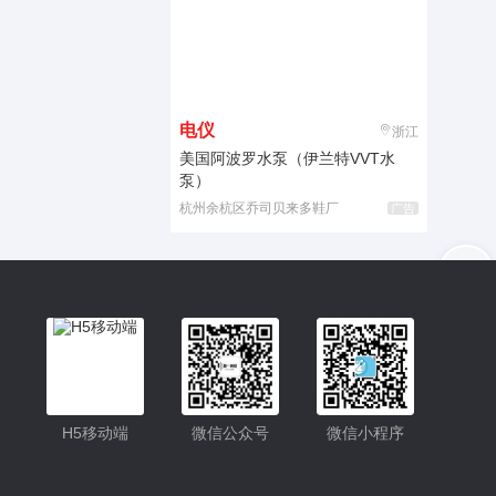
电仪
浙江
美国阿波罗水泵（伊兰特VVT水
泵）
杭州余杭区乔司贝来多鞋厂
广告
入驻
客服
小程序
H5移动端
微信公众号
微信小程序
公众号