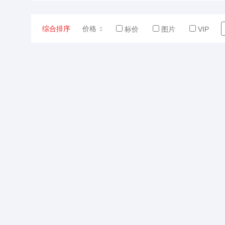
综合排序
价格
标价
图片
VIP