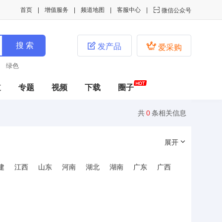
首页
增值服务
频道地图
客服中心

微信公众号


发产品
爱采购
绿色
道
专题
视频
下载
圈子
共
0
条相关信息
展开
建
江西
山东
河南
湖北
湖南
广东
广西