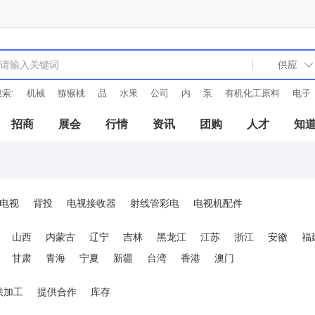
索:
机械
猕猴桃
品
水果
公司
内
泵
有机化工原料
电子
招商
展会
行情
资讯
团购
人才
知
电视
背投
电视接收器
射线管彩电
电视机配件
山西
内蒙古
辽宁
吉林
黑龙江
江苏
浙江
安徽
福
甘肃
青海
宁夏
新疆
台湾
香港
澳门
供加工
提供合作
库存