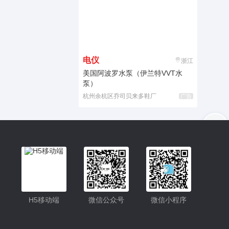
电仪
浙江
美国阿波罗水泵（伊兰特VVT水
泵）
杭州余杭区乔司贝来多鞋厂
广告
入驻
客服
小程序
H5移动端
微信公众号
微信小程序
公众号