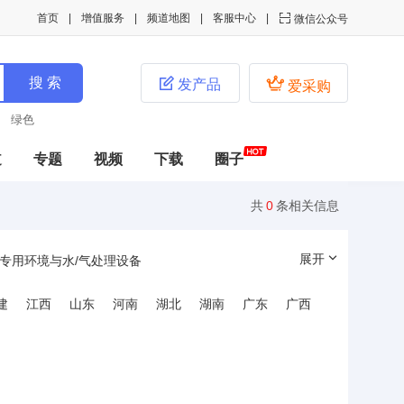
首页
增值服务
频道地图
客服中心

微信公众号


发产品
爱采购
绿色
道
专题
视频
下载
圈子
共
0
条相关信息
展开
专用环境与水/气处理设备
建
江西
山东
河南
湖北
湖南
广东
广西