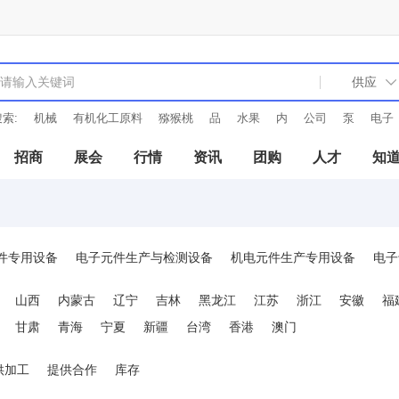
索:
机械
有机化工原料
猕猴桃
品
水果
内
公司
泵
电子
招商
展会
行情
资讯
团购
人才
知
件专用设备
电子元件生产与检测设备
机电元件生产专用设备
电子
工具
电子专用模具
杂项电子工业专用设备
其它电子工业专用设备
山西
内蒙古
辽宁
吉林
黑龙江
江苏
浙江
安徽
福
甘肃
青海
宁夏
新疆
台湾
香港
澳门
供加工
提供合作
库存