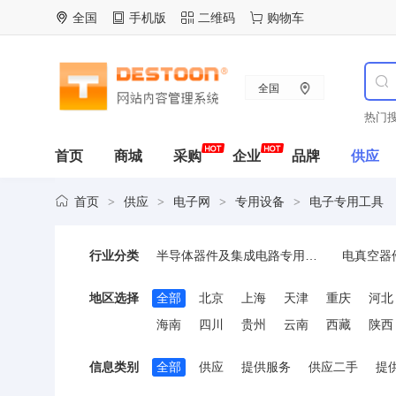
全国
手机版
二维码
购物车
全国
热门搜
首页
商城
采购
企业
品牌
供应
首页
供应
电子网
专用设备
电子专用工具
>
>
>
>
行业分类
半导体器件及集成电路专用设备
电真空器
电子专用可靠性与例行试验设备
电子专用
地区选择
全部
北京
上海
天津
重庆
河北
海南
四川
贵州
云南
西藏
陕西
信息类别
全部
供应
提供服务
供应二手
提