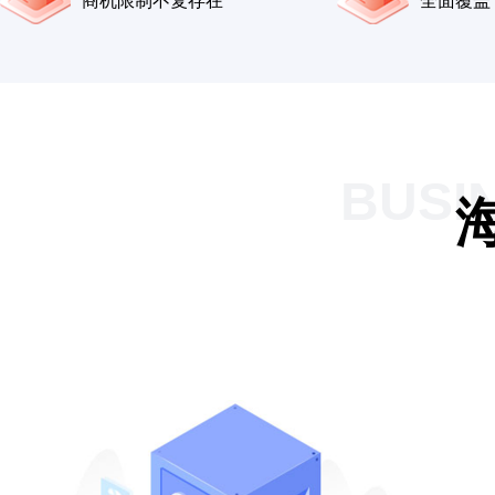
商机限制不复存在
全面覆盖
BUSI